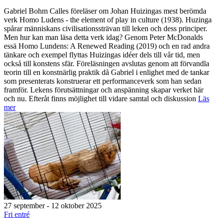
Gabriel Bohm Calles föreläser om Johan Huizingas mest berömda
verk Homo Ludens - the element of play in culture (1938). Huzinga
spårar människans civilisationssträvan till leken och dess principer.
Men hur kan man läsa detta verk idag? Genom Peter McDonalds
essä Homo Lundens: A Renewed Reading (2019) och en rad andra
tänkare och exempel flyttas Huizingas idéer dels till vår tid, men
också till konstens sfär. Föreläsningen avslutas genom att förvandla
teorin till en konstnärlig praktik då Gabriel i enlighet med de tankar
som presenterats konstruerar ett performanceverk som han sedan
framför. Lekens förutsättningar och anspänning skapar verket här
och nu. Efteråt finns möjlighet till vidare samtal och diskussion
Läs
mer
27 september - 12 oktober 2025
Fri entré