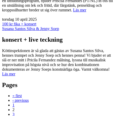
ett utbildningsprogram, bjuder Priscila Fernandes (PT/NL) in oss till
en utställning om lek och fritid, där färgstänk, penseldrag och
kroppssilhuetter breder ut sig över rummet.
Läs mer
torsdag 10 april 2025
100 kr fika + konsert
Susana Santos Silva & Jenny Soep
konsert + live teckning
Köttinspektionen är så glada att gästas av Susana Santos Silva,
hennes trumpet och Jenny Soep och hennes penna! Vi bjuder er att
slå er ner mitt i Pricila Fernandez målning, lyssna till musikalisk
improvisation på högsta nivå och se hur den kombinationen
dokumenteras av Jenny Soeps konstnärliga öga. Varmt välkomna!
Läs mer
Pages
« first
‹ previous
1
2
3