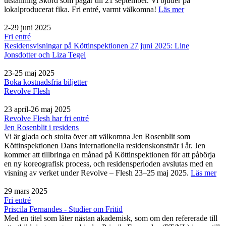
utställning Skörd som pågår till 21 september. Vi bjuder på
lokalproducerat fika. Fri entré, varmt välkomna!
Läs mer
2-29 juni 2025
Fri entré
Residensvisningar på Köttinspektionen 27 juni 2025: Line
Jonsdotter och Liza Tegel
23-25 maj 2025
Boka kostnadsfria biljetter
Revolve Flesh
23 april-26 maj 2025
Revolve Flesh har fri entré
Jen Rosenblit i residens
Vi är glada och stolta över att välkomna Jen Rosenblit som
Köttinspektionen Dans internationella residenskonstnär i år. Jen
kommer att tillbringa en månad på Köttinspektionen för att påbörja
en ny koreografisk process, och residensperioden avslutas med en
visning av verket under Revolve – Flesh 23–25 maj 2025.
Läs mer
29 mars 2025
Fri entré
Priscila Fernandes - Studier om Fritid
Med en titel som låter nästan akademisk, som om den refererade till