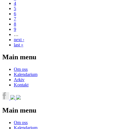
4
5
6
7
8
9
…
next ›
last »
Main menu
Om oss
Kalendarium
Arkiv
Kontakt
Main menu
Om oss
Kalendarium