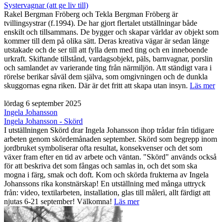
Systervagnar (att ge liv till)
Rakel Bergman Fröberg och Tekla Bergman Fröberg är
tvillingsystrar (f.1994). De har gjort flertalet utställningar både
enskilt och tillsammans. De bygger och skapar världar av objekt som
kommer till dem på olika sätt. Deras kreativa vägar är sedan länge
utstakade och de ser till att fylla dem med ting och en inneboende
urkraft. Skiftande tillstånd, vardagsobjekt, päls, barnvagnar, porslin
och samlandet av varierande ting från närmiljön. Att ständigt vara i
rörelse berikar såväl dem själva, som omgivningen och de dunkla
skuggornas egna riken. Där är det fritt att skapa utan insyn.
Läs mer
lördag 6 september 2025
Ingela Johansson
Ingela Johansson - Skörd
I utställningen Skörd drar Ingela Johansson ihop trådar från tidigare
arbeten genom skördemånaden september. Skörd som begrepp inom
jordbruket symboliserar ofta resultat, konsekvenser och det som
växer fram efter en tid av arbete och väntan. "Skörd" används också
för att beskriva det som fångas och samlas in, och det som ska
mogna i färg, smak och doft. Kom och skörda frukterna av Ingela
Johanssons rika konstnärskap! En utställning med många uttryck
från: video, textilarbeten, installation, glas till måleri, allt färdigt att
njutas 6-21 september! Välkomna!
Läs mer