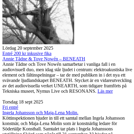
Lördag 20 september 2025
Entré 200 kr inkusive fika
Annie Tådne & Tove Nowén – BENEATH
Annie Tådne och Tove Nowén samarbetar i vanliga fall i en
audiovisuell duo, men idag står ljudet i centrum: elektroakustiska live
element och fältinspelningar – tar de med publiken in i det nya ett
svävande ljudlandskapet BENEATH. Stycket är en vidareutveckling
av det audiovisuella verket UNEARTH, som tidigare framförts på
Tekniska museet, Nymus Live och RESONANS.
Läs mer
Torsdag 18 sept 2025
Fri entré
Ingela Johansson och Maja-Lena Molin.
Köttinspektionen bjuder in till ett samtal mellan Ingela Johansson
konstnär, och Maja-Lena Molin som är konstnärlig ledare för
Södertälje Konsthall. Samtalet tar plats i Ingela Johanssons