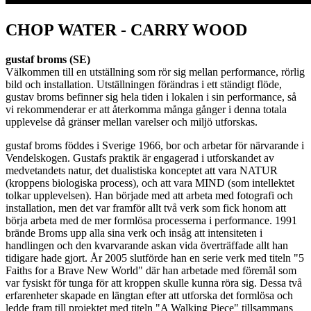
CHOP WATER - CARRY WOOD
gustaf broms (SE)
Välkommen till en utställning som rör sig mellan performance, rörlig
bild och installation. Utställningen förändras i ett ständigt flöde,
gustav broms befinner sig hela tiden i lokalen i sin performance, så
vi rekommenderar er att återkomma många gånger i denna totala
upplevelse då gränser mellan varelser och miljö utforskas.
gustaf broms föddes i Sverige 1966, bor och arbetar för närvarande i
Vendelskogen. Gustafs praktik är engagerad i utforskandet av
medvetandets natur, det dualistiska konceptet att vara NATUR
(kroppens biologiska process), och att vara MIND (som intellektet
tolkar upplevelsen). Han började med att arbeta med fotografi och
installation, men det var framför allt två verk som fick honom att
börja arbeta med de mer formlösa processerna i performance. 1991
brände Broms upp alla sina verk och insåg att intensiteten i
handlingen och den kvarvarande askan vida överträffade allt han
tidigare hade gjort. År 2005 slutförde han en serie verk med titeln "5
Faiths for a Brave New World" där han arbetade med föremål som
var fysiskt för tunga för att kroppen skulle kunna röra sig. Dessa två
erfarenheter skapade en längtan efter att utforska det formlösa och
ledde fram till projektet med titeln "A Walking Piece" tillsammans