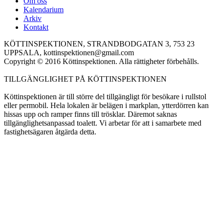
Om oss
Kalendarium
Main menu
Arkiv
Kontakt
KÖTTINSPEKTIONEN, STRANDBODGATAN 3, 753 23
UPPSALA, kottinspektionen@gmail.com
Copyright © 2016 Köttinspektionen. Alla rättigheter förbehålls.
TILLGÄNGLIGHET PÅ KÖTTINSPEKTIONEN
Köttinspektionen är till större del tillgängligt för besökare i rullstol
eller permobil. Hela lokalen är belägen i markplan, ytterdörren kan
hissas upp och ramper finns till trösklar. Däremot saknas
tillgänglighetsanpassad toalett. Vi arbetar för att i samarbete med
fastighetsägaren åtgärda detta.