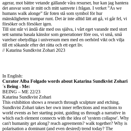
agerar, mot bättre vetande gällande våra resurser, hur kan jag hantera
det ansvar som är mitt och mitt samvete i frågan. I verket ”As we
humans walk alonge” får foten stå som symbol för hur
mänskligheten trampar runt. Det är inte alltid lätt att gå, vi går fel, vi
försöker och försöker igen.
Till sist står vi ändå där med oss själva, i vårt eget varande med stort
sett samma basala känslor som generationer före oss, vi små, små
varelser obetydliga i universum men med en oerhörd vikt och vilja
till ett sökande efter det rätta och ett eget liv.
// Katarina Sundkvist Zohari 2023
In English:
Curator Alba Folgado words about Katarina Sundkvist Zohari
´s Being - Me:
BEING – ME 22/23
Katarina Sundkvist Zohari
This exhibition shows a research through sculpture and etching.
Sundkvist Zohari takes her own inner reflections and reactions to
world events as her starting point, guiding us through a narrative in
which each element connects with the idea of 'system collapse'. Why
can't humanity get along? reach agreements? walk together? Why is
polarisation a dominant (and even desired) trend today? The